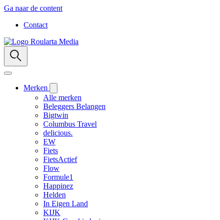
Ga naar de content
Contact
Merken
Alle merken
Beleggers Belangen
Bigtwin
Columbus Travel
delicious.
EW
Fiets
FietsActief
Flow
Formule1
Happinez
Helden
In Eigen Land
KIJK