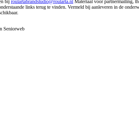
en bij
roulartabrandstudio@roularta.nl
Materiaal voor partnermailing, th
 onderstaande links terug te vinden. Vermeld bij aanleveren in de onder
schikbaar.
en Seniorweb