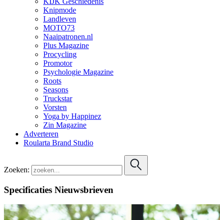
KIJK Geschiedenis
Knipmode
Landleven
MOTO73
Naaipatronen.nl
Plus Magazine
Procycling
Promotor
Psychologie Magazine
Roots
Seasons
Truckstar
Vorsten
Yoga by Happinez
Zin Magazine
Adverteren
Roularta Brand Studio
Zoeken:
Specificaties Nieuwsbrieven