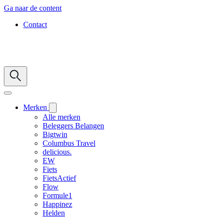
Ga naar de content
Contact
Merken
Alle merken
Beleggers Belangen
Bigtwin
Columbus Travel
delicious.
EW
Fiets
FietsActief
Flow
Formule1
Happinez
Helden