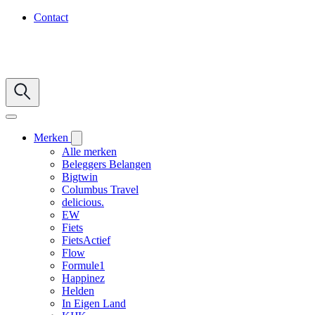
Contact
Merken
Alle merken
Beleggers Belangen
Bigtwin
Columbus Travel
delicious.
EW
Fiets
FietsActief
Flow
Formule1
Happinez
Helden
In Eigen Land