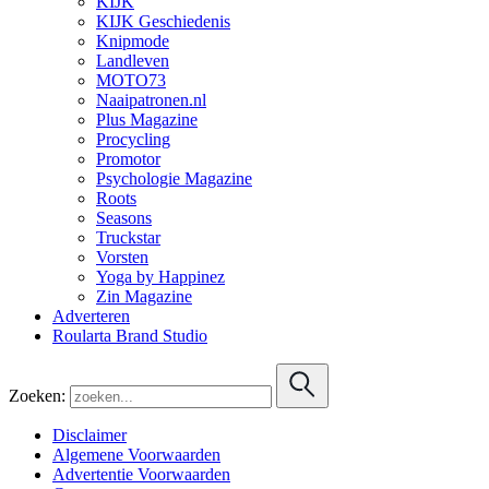
KIJK
KIJK Geschiedenis
Knipmode
Landleven
MOTO73
Naaipatronen.nl
Plus Magazine
Procycling
Promotor
Psychologie Magazine
Roots
Seasons
Truckstar
Vorsten
Yoga by Happinez
Zin Magazine
Adverteren
Roularta Brand Studio
Zoeken:
Disclaimer
Algemene Voorwaarden
Advertentie Voorwaarden