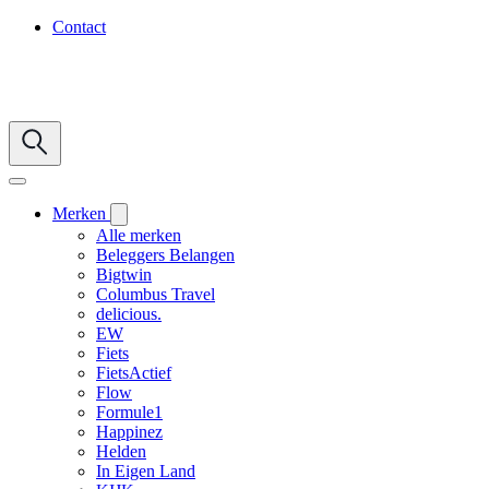
Contact
Merken
Alle merken
Beleggers Belangen
Bigtwin
Columbus Travel
delicious.
EW
Fiets
FietsActief
Flow
Formule1
Happinez
Helden
In Eigen Land