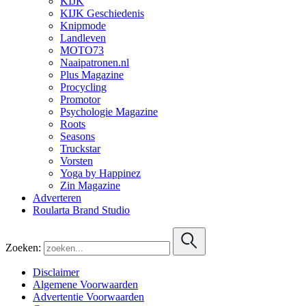
KIJK
KIJK Geschiedenis
Knipmode
Landleven
MOTO73
Naaipatronen.nl
Plus Magazine
Procycling
Promotor
Psychologie Magazine
Roots
Seasons
Truckstar
Vorsten
Yoga by Happinez
Zin Magazine
Adverteren
Roularta Brand Studio
Zoeken:
Disclaimer
Algemene Voorwaarden
Advertentie Voorwaarden