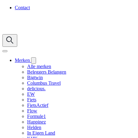
Contact
Merken
Alle merken
Beleggers Belangen
Bigtwin
Columbus Travel
delicious.
EW
Fiets
FietsActief
Flow
Formule1
Happinez
Helden
In Eigen Land