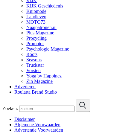
KIJK
KIJK Geschiedenis
Knipmode
Landleven
MOTO73
Naaipatronen.nl
Plus Magazine
Procycling
Promotor
Psychologie Magazine
Roots
Seasons
Truckstar
Vorsten
Yoga by Happinez
Zin Magazine
Adverteren
Roularta Brand Studio
Zoeken:
Disclaimer
Algemene Voorwaarden
Advertentie Voorwaarden