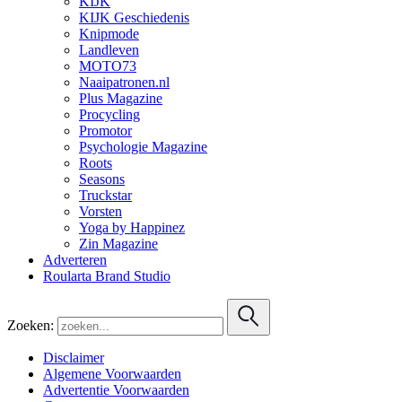
KIJK
KIJK Geschiedenis
Knipmode
Landleven
MOTO73
Naaipatronen.nl
Plus Magazine
Procycling
Promotor
Psychologie Magazine
Roots
Seasons
Truckstar
Vorsten
Yoga by Happinez
Zin Magazine
Adverteren
Roularta Brand Studio
Zoeken:
Disclaimer
Algemene Voorwaarden
Advertentie Voorwaarden