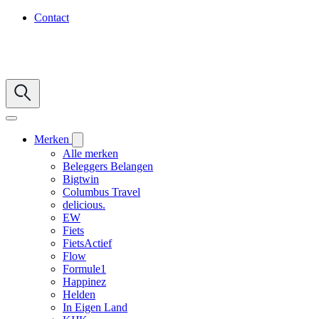
Contact
Merken
Alle merken
Beleggers Belangen
Bigtwin
Columbus Travel
delicious.
EW
Fiets
FietsActief
Flow
Formule1
Happinez
Helden
In Eigen Land