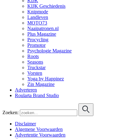
KIJK
KIJK Geschiedenis
Knipmode
Landleven
MOTO73
Naaipatronen.nl
Plus Magazine
Procycling
Promotor
Psychologie Magazine
Roots
Seasons
Truckstar
Vorsten
Yoga by Happinez
Zin Magazine
Adverteren
Roularta Brand Studio
Zoeken:
Disclaimer
Algemene Voorwaarden
Advertentie Voorwaarden