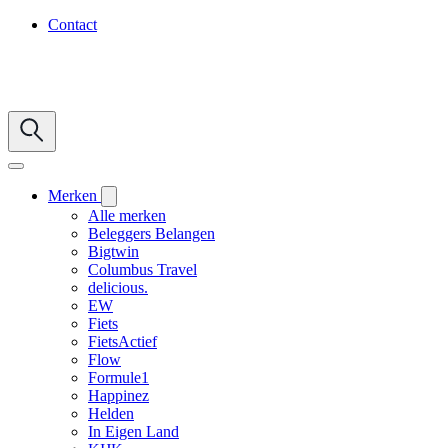
Contact
Merken
Alle merken
Beleggers Belangen
Bigtwin
Columbus Travel
delicious.
EW
Fiets
FietsActief
Flow
Formule1
Happinez
Helden
In Eigen Land