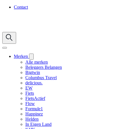
Contact
Merken
Alle merken
Beleggers Belangen
Bigtwin
Columbus Travel
delicious.
EW
Fiets
FietsActief
Flow
Formule1
Happinez
Helden
In Eigen Land