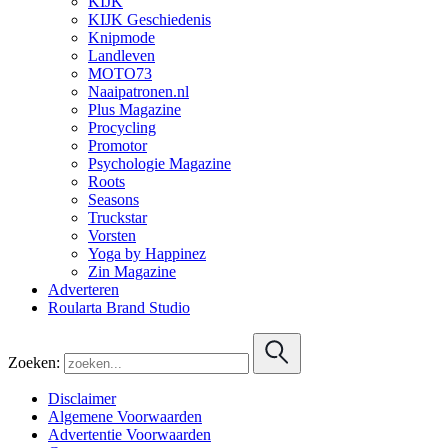
KIJK
KIJK Geschiedenis
Knipmode
Landleven
MOTO73
Naaipatronen.nl
Plus Magazine
Procycling
Promotor
Psychologie Magazine
Roots
Seasons
Truckstar
Vorsten
Yoga by Happinez
Zin Magazine
Adverteren
Roularta Brand Studio
Zoeken:
Disclaimer
Algemene Voorwaarden
Advertentie Voorwaarden