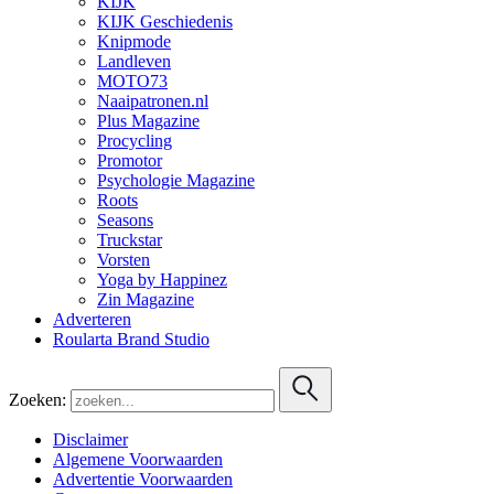
KIJK
KIJK Geschiedenis
Knipmode
Landleven
MOTO73
Naaipatronen.nl
Plus Magazine
Procycling
Promotor
Psychologie Magazine
Roots
Seasons
Truckstar
Vorsten
Yoga by Happinez
Zin Magazine
Adverteren
Roularta Brand Studio
Zoeken:
Disclaimer
Algemene Voorwaarden
Advertentie Voorwaarden