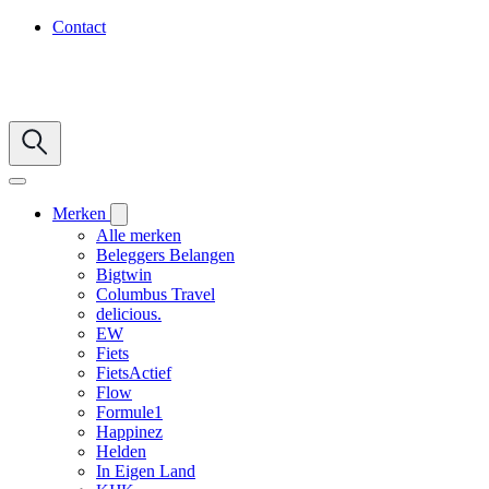
Contact
Merken
Alle merken
Beleggers Belangen
Bigtwin
Columbus Travel
delicious.
EW
Fiets
FietsActief
Flow
Formule1
Happinez
Helden
In Eigen Land