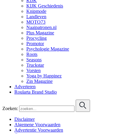
KIJK
KIJK Geschiedenis
Knipmode
Landleven
MOTO73
Naaipatronen.nl
Plus Magazine
Procycling
Promotor
Psychologie Magazine
Roots
Seasons
Truckstar
Vorsten
Yoga by Happinez
Zin Magazine
Adverteren
Roularta Brand Studio
Zoeken:
Disclaimer
Algemene Voorwaarden
Advertentie Voorwaarden