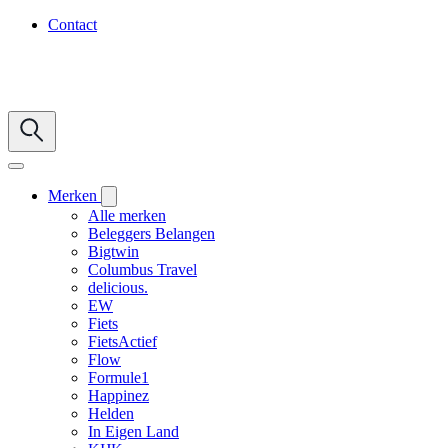
Contact
Merken
Alle merken
Beleggers Belangen
Bigtwin
Columbus Travel
delicious.
EW
Fiets
FietsActief
Flow
Formule1
Happinez
Helden
In Eigen Land