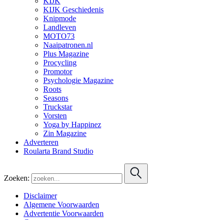
KIJK
KIJK Geschiedenis
Knipmode
Landleven
MOTO73
Naaipatronen.nl
Plus Magazine
Procycling
Promotor
Psychologie Magazine
Roots
Seasons
Truckstar
Vorsten
Yoga by Happinez
Zin Magazine
Adverteren
Roularta Brand Studio
Zoeken:
Disclaimer
Algemene Voorwaarden
Advertentie Voorwaarden