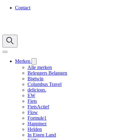
Contact
Merken
Alle merken
Beleggers Belangen
Bigtwin
Columbus Travel
delicious.
EW
Fiets
FietsActief
Flow
Formule1
Happinez
Helden
In Eigen Land