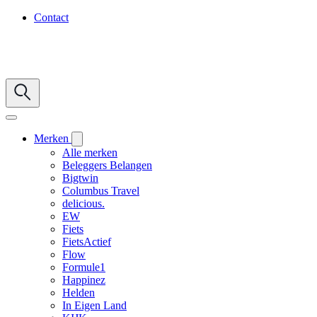
Contact
Merken
Alle merken
Beleggers Belangen
Bigtwin
Columbus Travel
delicious.
EW
Fiets
FietsActief
Flow
Formule1
Happinez
Helden
In Eigen Land