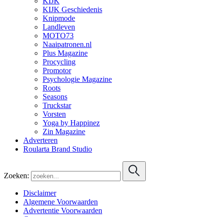
KIJK
KIJK Geschiedenis
Knipmode
Landleven
MOTO73
Naaipatronen.nl
Plus Magazine
Procycling
Promotor
Psychologie Magazine
Roots
Seasons
Truckstar
Vorsten
Yoga by Happinez
Zin Magazine
Adverteren
Roularta Brand Studio
Zoeken:
Disclaimer
Algemene Voorwaarden
Advertentie Voorwaarden