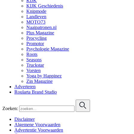
KIJK
KIJK Geschiedenis
Knipmode
Landleven
MOTO73
Naaipatronen.nl
Plus Magazine
Procycling
Promotor
Psychologie Magazine
Roots
Seasons
Truckstar
Vorsten
Yoga by Happinez
Zin Magazine
Adverteren
Roularta Brand Studio
Zoeken:
Disclaimer
Algemene Voorwaarden
Advertentie Voorwaarden