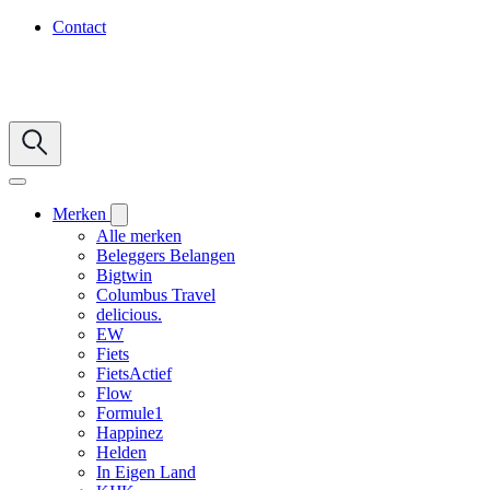
Contact
Merken
Alle merken
Beleggers Belangen
Bigtwin
Columbus Travel
delicious.
EW
Fiets
FietsActief
Flow
Formule1
Happinez
Helden
In Eigen Land