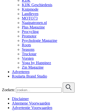
KIJK
KIJK Geschiedenis
Knipmode
Landleven
MOTO73
Naaipatronen.nl
Plus Magazine
Procycling
Promotor
Psychologie Magazine
Roots
Seasons
Truckstar
Vorsten
Yoga by Happinez
Zin Magazine
Adverteren
Roularta Brand Studio
Zoeken:
Disclaimer
Algemene Voorwaarden
Advertentie Voorwaarden