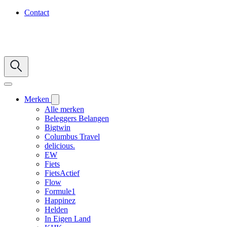
Contact
Merken
Alle merken
Beleggers Belangen
Bigtwin
Columbus Travel
delicious.
EW
Fiets
FietsActief
Flow
Formule1
Happinez
Helden
In Eigen Land