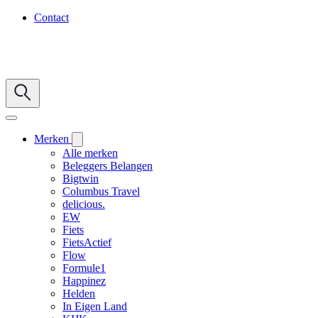
Contact
Merken
Alle merken
Beleggers Belangen
Bigtwin
Columbus Travel
delicious.
EW
Fiets
FietsActief
Flow
Formule1
Happinez
Helden
In Eigen Land