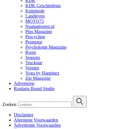
KIJK
KIJK Geschiedenis
Knipmode
Landleven
MOTO73
Naaipatronen.nl
Plus Magazine
Procycling
Promotor
Psychologie Magazine
Roots
Seasons
Truckstar
Vorsten
Yoga by Happinez
Zin Magazine
Adverteren
Roularta Brand Studio
Zoeken:
Disclaimer
Algemene Voorwaarden
Advertentie Voorwaarden