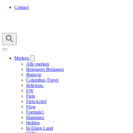
Contact
Merken
Alle merken
Beleggers Belangen
Bigtwin
Columbus Travel
delicious.
EW
Fiets
FietsActief
Flow
Formule1
Happinez
Helden
In Eigen Land