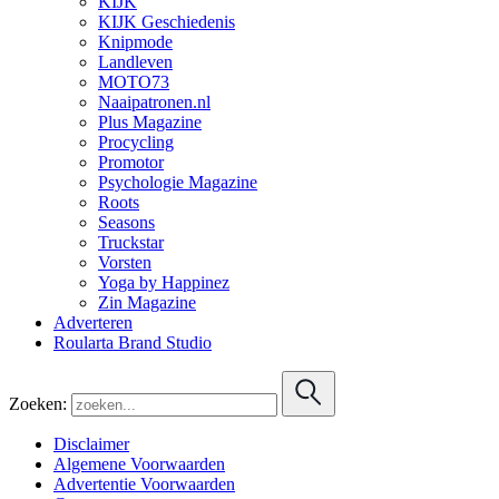
KIJK
KIJK Geschiedenis
Knipmode
Landleven
MOTO73
Naaipatronen.nl
Plus Magazine
Procycling
Promotor
Psychologie Magazine
Roots
Seasons
Truckstar
Vorsten
Yoga by Happinez
Zin Magazine
Adverteren
Roularta Brand Studio
Zoeken:
Disclaimer
Algemene Voorwaarden
Advertentie Voorwaarden