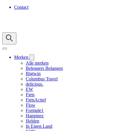
Contact
Merken
Alle merken
Beleggers Belangen
Bigtwin
Columbus Travel
delicious.
EW
Fiets
FietsActief
Flow
Formule1
Happinez
Helden
In Eigen Land