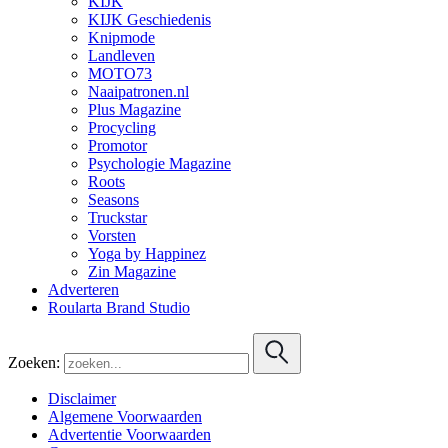
KIJK
KIJK Geschiedenis
Knipmode
Landleven
MOTO73
Naaipatronen.nl
Plus Magazine
Procycling
Promotor
Psychologie Magazine
Roots
Seasons
Truckstar
Vorsten
Yoga by Happinez
Zin Magazine
Adverteren
Roularta Brand Studio
Zoeken:
Disclaimer
Algemene Voorwaarden
Advertentie Voorwaarden