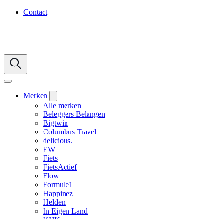
Contact
Merken
Alle merken
Beleggers Belangen
Bigtwin
Columbus Travel
delicious.
EW
Fiets
FietsActief
Flow
Formule1
Happinez
Helden
In Eigen Land