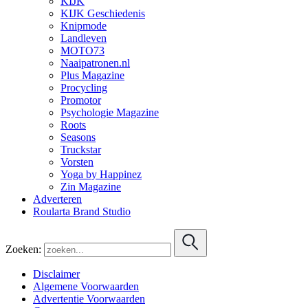
KIJK
KIJK Geschiedenis
Knipmode
Landleven
MOTO73
Naaipatronen.nl
Plus Magazine
Procycling
Promotor
Psychologie Magazine
Roots
Seasons
Truckstar
Vorsten
Yoga by Happinez
Zin Magazine
Adverteren
Roularta Brand Studio
Zoeken:
Disclaimer
Algemene Voorwaarden
Advertentie Voorwaarden