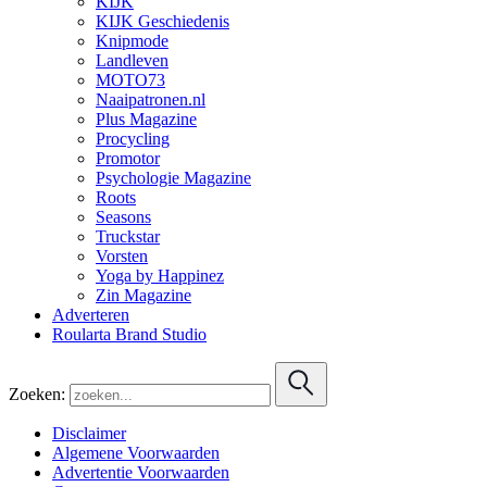
KIJK
KIJK Geschiedenis
Knipmode
Landleven
MOTO73
Naaipatronen.nl
Plus Magazine
Procycling
Promotor
Psychologie Magazine
Roots
Seasons
Truckstar
Vorsten
Yoga by Happinez
Zin Magazine
Adverteren
Roularta Brand Studio
Zoeken:
Disclaimer
Algemene Voorwaarden
Advertentie Voorwaarden