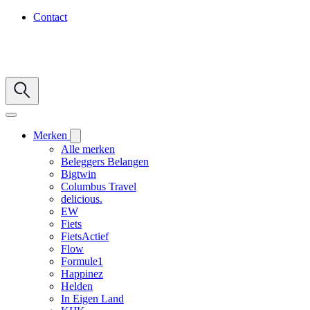
Contact
Merken
Alle merken
Beleggers Belangen
Bigtwin
Columbus Travel
delicious.
EW
Fiets
FietsActief
Flow
Formule1
Happinez
Helden
In Eigen Land