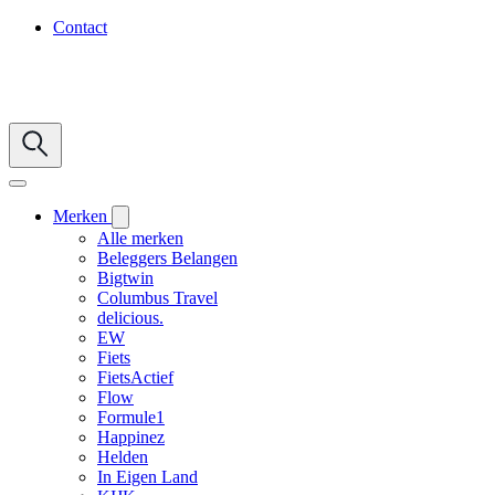
Contact
Merken
Alle merken
Beleggers Belangen
Bigtwin
Columbus Travel
delicious.
EW
Fiets
FietsActief
Flow
Formule1
Happinez
Helden
In Eigen Land