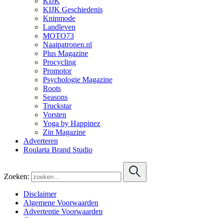
KIJK
KIJK Geschiedenis
Knipmode
Landleven
MOTO73
Naaipatronen.nl
Plus Magazine
Procycling
Promotor
Psychologie Magazine
Roots
Seasons
Truckstar
Vorsten
Yoga by Happinez
Zin Magazine
Adverteren
Roularta Brand Studio
Zoeken:
Disclaimer
Algemene Voorwaarden
Advertentie Voorwaarden