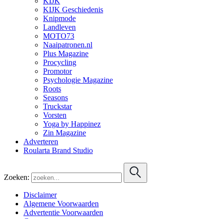
KIJK
KIJK Geschiedenis
Knipmode
Landleven
MOTO73
Naaipatronen.nl
Plus Magazine
Procycling
Promotor
Psychologie Magazine
Roots
Seasons
Truckstar
Vorsten
Yoga by Happinez
Zin Magazine
Adverteren
Roularta Brand Studio
Zoeken:
Disclaimer
Algemene Voorwaarden
Advertentie Voorwaarden