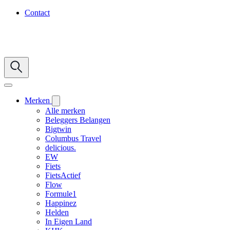
Contact
Merken
Alle merken
Beleggers Belangen
Bigtwin
Columbus Travel
delicious.
EW
Fiets
FietsActief
Flow
Formule1
Happinez
Helden
In Eigen Land