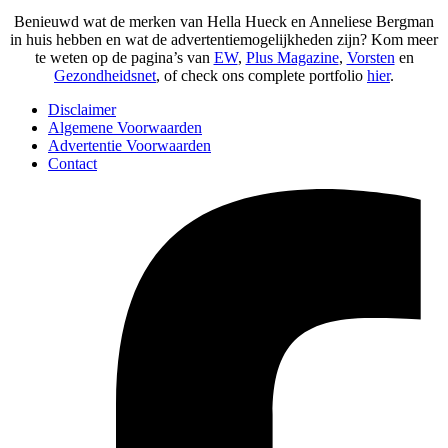
Benieuwd wat de merken van Hella Hueck en Anneliese Bergman
in huis hebben en wat de advertentiemogelijkheden zijn? Kom meer
te weten op de pagina’s van
EW
,
Plus Magazine
,
Vorsten
en
Gezondheidsnet
, of check ons complete portfolio
hier
.
Disclaimer
Algemene Voorwaarden
Advertentie Voorwaarden
Contact