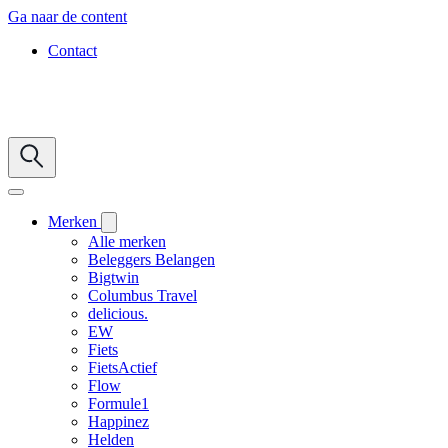
Ga naar de content
Contact
Merken
Alle merken
Beleggers Belangen
Bigtwin
Columbus Travel
delicious.
EW
Fiets
FietsActief
Flow
Formule1
Happinez
Helden