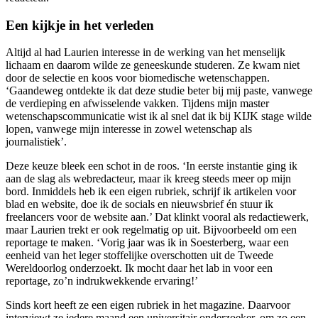
Een kijkje in het verleden
Altijd al had Laurien interesse in de werking van het menselijk
lichaam en daarom wilde ze geneeskunde studeren. Ze kwam niet
door de selectie en koos voor biomedische wetenschappen.
‘Gaandeweg ontdekte ik dat deze studie beter bij mij paste, vanwege
de verdieping en afwisselende vakken. Tijdens mijn master
wetenschapscommunicatie wist ik al snel dat ik bij KIJK stage wilde
lopen, vanwege mijn interesse in zowel wetenschap als
journalistiek’.
Deze keuze bleek een schot in de roos. ‘In eerste instantie ging ik
aan de slag als webredacteur, maar ik kreeg steeds meer op mijn
bord. Inmiddels heb ik een eigen rubriek, schrijf ik artikelen voor
blad en website, doe ik de socials en nieuwsbrief én stuur ik
freelancers voor de website aan.’ Dat klinkt vooral als redactiewerk,
maar Laurien trekt er ook regelmatig op uit. Bijvoorbeeld om een
reportage te maken. ‘Vorig jaar was ik in Soesterberg, waar een
eenheid van het leger stoffelijke overschotten uit de Tweede
Wereldoorlog onderzoekt. Ik mocht daar het lab in voor een
reportage, zo’n indrukwekkende ervaring!’
Sinds kort heeft ze een eigen rubriek in het magazine. Daarvoor
interviewt ze iedere maand een universitair onderzoeker, om zo een