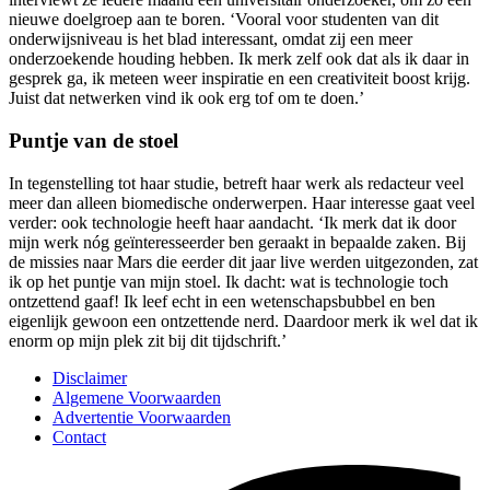
nieuwe doelgroep aan te boren. ‘Vooral voor studenten van dit
onderwijsniveau is het blad interessant, omdat zij een meer
onderzoekende houding hebben. Ik merk zelf ook dat als ik daar in
gesprek ga, ik meteen weer inspiratie en een creativiteit boost krijg.
Juist dat netwerken vind ik ook erg tof om te doen.’
Puntje van de stoel
In tegenstelling tot haar studie, betreft haar werk als redacteur veel
meer dan alleen biomedische onderwerpen. Haar interesse gaat veel
verder: ook technologie heeft haar aandacht. ‘Ik merk dat ik door
mijn werk nóg geïnteresseerder ben geraakt in bepaalde zaken. Bij
de missies naar Mars die eerder dit jaar live werden uitgezonden, zat
ik op het puntje van mijn stoel. Ik dacht: wat is technologie toch
ontzettend gaaf! Ik leef echt in een wetenschapsbubbel en ben
eigenlijk gewoon een ontzettende nerd. Daardoor merk ik wel dat ik
enorm op mijn plek zit bij dit tijdschrift.’
Disclaimer
Algemene Voorwaarden
Advertentie Voorwaarden
Contact