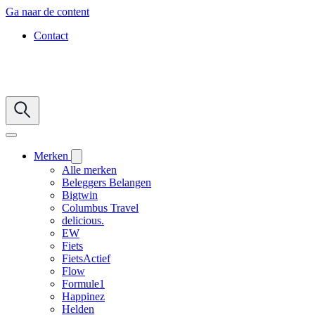
Ga naar de content
Contact
Merken
Alle merken
Beleggers Belangen
Bigtwin
Columbus Travel
delicious.
EW
Fiets
FietsActief
Flow
Formule1
Happinez
Helden