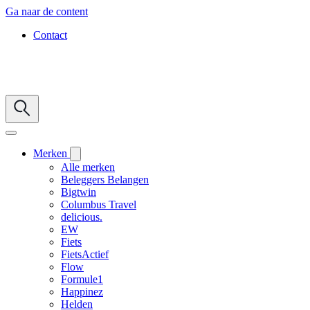
Ga naar de content
Contact
Merken
Alle merken
Beleggers Belangen
Bigtwin
Columbus Travel
delicious.
EW
Fiets
FietsActief
Flow
Formule1
Happinez
Helden