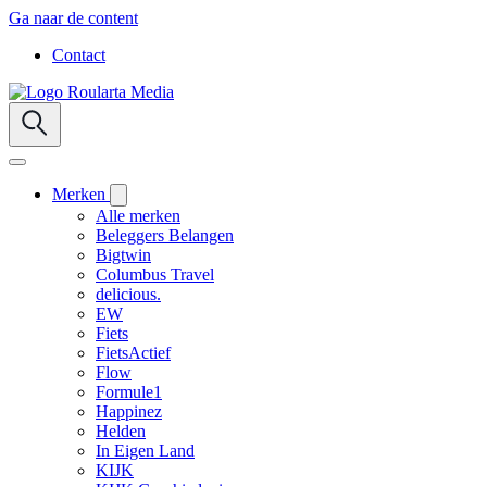
Ga naar de content
Contact
Merken
Alle merken
Beleggers Belangen
Bigtwin
Columbus Travel
delicious.
EW
Fiets
FietsActief
Flow
Formule1
Happinez
Helden
In Eigen Land
KIJK