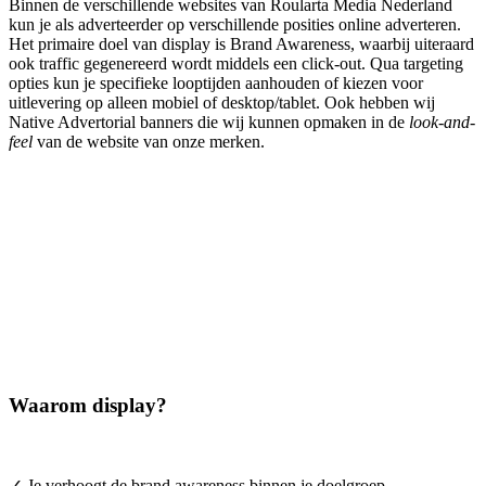
Binnen de verschillende websites van Roularta Media Nederland
kun je als adverteerder op verschillende posities online adverteren.
Het primaire doel van display is Brand Awareness, waarbij uiteraard
ook traffic gegenereerd wordt middels een click-out. Qua targeting
opties kun je specifieke looptijden aanhouden of kiezen voor
uitlevering op alleen mobiel of desktop/tablet. Ook hebben wij
Native Advertorial banners die wij kunnen opmaken in de
look-and-
feel
van de website van onze merken.
Waarom display?
✓ Je verhoogt de brand awareness binnen je doelgroep