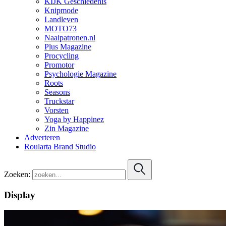
KIJK Geschiedenis
Knipmode
Landleven
MOTO73
Naaipatronen.nl
Plus Magazine
Procycling
Promotor
Psychologie Magazine
Roots
Seasons
Truckstar
Vorsten
Yoga by Happinez
Zin Magazine
Adverteren
Roularta Brand Studio
Zoeken:
Display